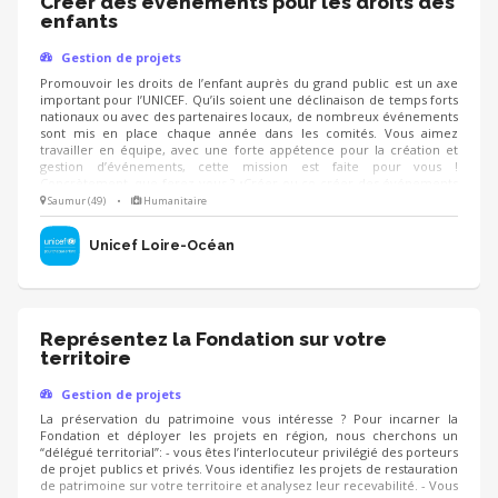
Créer des événements pour les droits des
enfants
Gestion de projets
Promouvoir les droits de l’enfant auprès du grand public est un axe
important pour l’UNICEF. Qu’ils soient une déclinaison de temps forts
nationaux ou avec des partenaires locaux, de nombreux événements
sont mis en place chaque année dans les comités. Vous aimez
travailler en équipe, avec une forte appétence pour la création et
gestion d’événements, cette mission est faite pour vous !
Concrètement, que ferez-vous ? •Créer ou co-créer des événements
autour du sport, de la culture… pour faire connaitre les droits de
Saumur (49)
•
Humanitaire
l’enfant et collecter des fonds •Co-piloter l’organisation d’événements
•Décliner les grands temps forts nationaux localement
Unicef Loire-Océan
Représentez la Fondation sur votre
territoire
Gestion de projets
La préservation du patrimoine vous intéresse ? Pour incarner la
Fondation et déployer les projets en région, nous cherchons un
“délégué territorial”: - vous êtes l’interlocuteur privilégié des porteurs
de projet publics et privés. Vous identifiez les projets de restauration
de patrimoine sur votre territoire et analysez leur recevabilité. - Vous