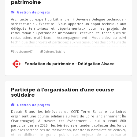
patrimoine
Gestion de projets
Architecte ou expert du bâti ancien ? Devenez Délégué technique -
architecture : - Expertise : Vous apportez un appui technique aux
délégués territoriaux et départementaux pour les projets de
restauration du patrimoine immobilier : recevabilité, techniques de
restauration, matériaux. - Accompagnement : Vous aidez au suivi
technique des projets et participez aux visites auprès des porteurs de
projets selon les besoins. - Instruction : Vous contribuez lors des
réunions et comités à l'instruction des dossiers et facilitez les
Strasbourg (67)
•
Culture / Loisirs
relations avec les partenaires (DRAC, Architectes des Bâtiments de
France, UDAP). - Sensibilisation : Vous partagez les bonnes pratiques
Fondation du patrimoine - Délégation Alsace
au sein de l'équipe régionale.
Participe à l’organisation d’une course
solidaire
Gestion de projets
Depuis 5 ans, les bénévoles du CCFD-Terre Solidaire du Loiret
organisent une course solidaire au Parc de Loire (anciennement Île
Charlemagne). A travers cet évènement - qui a réuni 800
participant.es en 2026 - les bénévoles entendent collecter des fonds
pour les partenaires de l’association, booster la notoriété de celle-ci,
et sensibiliser le grand public aux enjeux de la solidarité