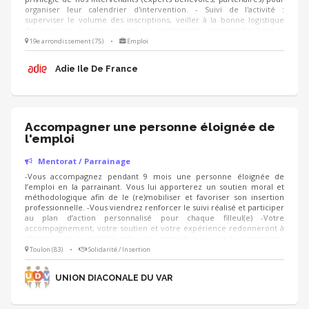
organiser leur calendrier d'intervention. - Suivi de l'activité :
superviser le volume des inscriptions, veiller à la bonne logistique
des sessions et s'assurer que les participants reçoivent les bonnes
informations. - Amélioration continue : suivre les questionnaires de
19e arrondissement (75)
•
Emploi
satisfaction des créateurs d'entreprise pour analyser les retours et
proposer des ajustements ou de nouvelles thématiques d’un
Adie Ile De France
trimestre à l’autre.
Accompagner une personne éloignée de
l'emploi
Mentorat / Parrainage
-Vous accompagnez pendant 9 mois une personne éloignée de
l’emploi en la parrainant. Vous lui apporterez un soutien moral et
méthodologique afin de le (re)mobiliser et favoriser son insertion
professionnelle. -Vous viendrez renforcer le suivi réalisé et participer
au plan d’action personnalisé pour chaque filleul(e) -Votre
accompagnement, votre soutien et votre expérience redonneront à
chacun(e) de la visibilité grâce aux conseils que vous lui apporterez
pour agir sur la confiance en soi, les postures adaptées, les mises en
Toulon (83)
•
Solidarité / Insertion
relation professionnelles, la préparation d'entretiens d'embauche... -
Votre écoute, votre patience et votre tact redonneront confiance aux
UNION DIACONALE DU VAR
filleul(e)s.