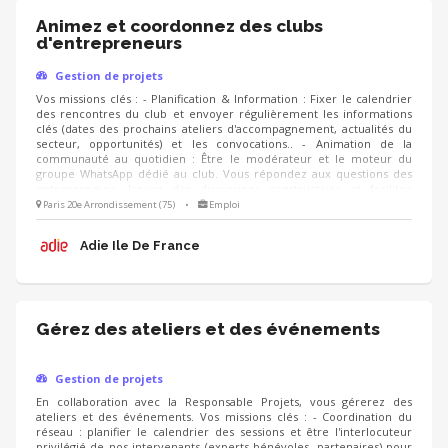
Animez et coordonnez des clubs
d'entrepreneurs
Gestion de projets
Vos missions clés : - Planification & Information : Fixer le calendrier
des rencontres du club et envoyer régulièrement les informations
clés (dates des prochains ateliers d'accompagnement, actualités du
secteur, opportunités) et les convocations.. - Animation de la
communauté au quotidien : Être le modérateur et le moteur du
groupe WhatsApp dédié au club. Vous répondez aux questions des
entrepreneurs, lancez des discussions constructives et facilitez
l'entraide entre les membres. - Suivi et Qualité : Suivre le niveau
Paris 20e Arrondissement (75)
•
Emploi
d'engagement des membres du club, analyser les retours via des
questionnaires de satisfaction ou des bilans réguliers, et proposer de
Adie Ile De France
nouvelles thématiques de rencontres.
Gérez des ateliers et des événements
Gestion de projets
En collaboration avec la Responsable Projets, vous gérerez des
ateliers et des événements. Vos missions clés : - Coordination du
réseau : planifier le calendrier des sessions et être l'interlocuteur
privilégié de nos intervenants (experts bénévoles, partenaires) pour