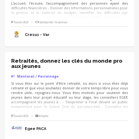
L’accueil, l’écoute, l’accompagnement des personnes ayant des
difficultés financières - Donner des Informations personnalisées pour
la gestion et la maîtrise du budget, identifier les difficultés par
l'écoute active - Orienter selon diagnostic établi - Expliquer la
procédure de surendettement et suivre l’établissement du dossier -
Toulon (83)
•
Solidarité / Insertion
Participer au travail collectif de l'association - Informatique de Word
et Excel, nécessaires - Formation assurée
Cresus - Var
Retraités, donnez les clés du monde pro
aux jeunes
Mentorat / Parrainage
Si vous êtes sur le point d’être retraité, ou alors si vous êtes déjà
retraité et que vous souhaitez donner de votre temps libre pour vous
rendre utile, rejoignez-nous. Vous êtes motivés pour soutenir des
jeunes dans leur projet éducatif ou leur stage, les conseillers EGEE
accompagnent les jeunes à : - S’exprimer à l’oral devant un public
(notamment pour le Grand Oral du baccalauréat) - Connaître les
codes internes et les bonnes pratiques à respecter lors d’un stage ou
de leur 1er emploi en entreprise - Rédiger un CV attractif, une lettre
Toulon (83)
•
Emploi
de motivation qui fasse la différence - Se préparer à leur entretien
d’embauche (stage ou 1er emploi) - Être jury d'examens...
Egee PACA