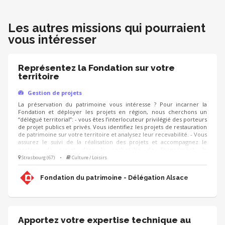
Les autres missions qui pourraient
vous intéresser
Représentez la Fondation sur votre
territoire
Gestion de projets
La préservation du patrimoine vous intéresse ? Pour incarner la
Fondation et déployer les projets en région, nous cherchons un
“délégué territorial”: - vous êtes l’interlocuteur privilégié des porteurs
de projet publics et privés. Vous identifiez les projets de restauration
de patrimoine sur votre territoire et analysez leur recevabilité. - Vous
assurez le suivi de la réalisation des projets et accompagnez le
porteur de projet dans la recherche de financement, la
communication, l'animation de sa collecte, jusqu'à la clôture du
Strasbourg (67)
•
Culture / Loisirs
projet. - Vous contribuez au développement des adhésions et des
ressources (mécènes, donateurs, partenariats, etc.) pour pérenniser
Fondation du patrimoine - Délégation Alsace
les actions de la Fondation.
Apportez votre expertise technique au