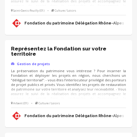
assurez le suivi de la réalisation des projets et accompagnez le
porteur de projet dans la recherche de financement, la
communication, l'animation de sa collecte, jusqu'à la clôture du
Saint-Genis-Pouilly (01)
•
Culture / Loisirs
projet. - Vous contribuez au développement des adhésions et des
ressources (mécènes, donateurs, partenariats, etc.) pour pérenniser
Fondation du patrimoine Délégation Rhône-Alpes
les actions de la Fondation.
Représentez la Fondation sur votre
territoire
Gestion de projets
La préservation du patrimoine vous intéresse ? Pour incarner la
Fondation et déployer les projets en région, nous cherchons un
“délégué territorial”: - vous êtes l’interlocuteur privilégié des porteurs
de projet publics et privés. Vous identifiez les projets de restauration
de patrimoine sur votre territoire et analysez leur recevabilité. - Vous
assurez le suivi de la réalisation des projets et accompagnez le
porteur de projet dans la recherche de financement, la
communication, l'animation de sa collecte, jusqu'à la clôture du
Arbent (01)
•
Culture / Loisirs
projet. - Vous contribuez au développement des adhésions et des
ressources (mécènes, donateurs, partenariats, etc.) pour pérenniser
Fondation du patrimoine Délégation Rhône-Alpes
les actions de la Fondation.