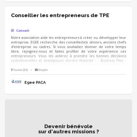
Conseiller les entrepreneurs de TPE
Conseil
Notre association aide les entrepreneurs à créer ou développer leur
entreprise. EGEE recherche des conseiller(e)s séniors, anciens chefs
d’entreprise ou cadres. Si vous souhaitez donner de votre temps
libre, rejoignez-nous et faites profiter de votre expérience ces
entrepreneurs. Vous les aiderez à prendre les bonnes décisions
opérationnelles et stratégiques d’ordre financier : - Business Plan -
Rédaction d'un dossier pour obtenir un prêt d'honneur attribué par
Initiatives France - Aide juridique, technique, commercial, ainsi que
Toulon (83)
•
Emploi
sur des enjeux de démarche qualité, sécurité, organisation, gestion
ou encore recrutement de personnel.
Egee PACA
Devenir bénévole
sur d'autres missions ?