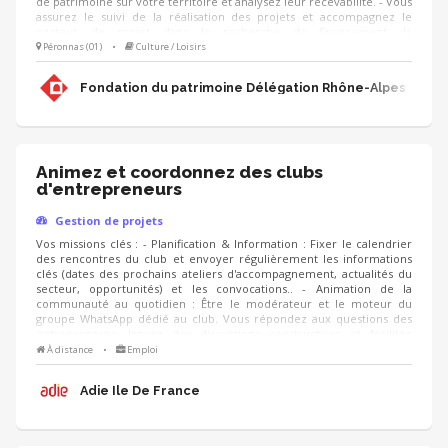
de patrimoine sur votre territoire et analysez leur recevabilité. - Vous
assurez le suivi de la réalisation des projets et accompagnez le
porteur de projet dans la recherche de financement, la
communication, l'animation de sa collecte, jusqu'à la clôture du
Péronnas (01)
•
Culture / Loisirs
projet. - Vous contribuez au développement des adhésions et des
ressources (mécènes, donateurs, partenariats, etc.) pour pérenniser
Fondation du patrimoine Délégation Rhône-Alpes
les actions de la Fondation.
Animez et coordonnez des clubs
d'entrepreneurs
Gestion de projets
Vos missions clés : - Planification & Information : Fixer le calendrier
des rencontres du club et envoyer régulièrement les informations
clés (dates des prochains ateliers d'accompagnement, actualités du
secteur, opportunités) et les convocations.. - Animation de la
communauté au quotidien : Être le modérateur et le moteur du
groupe WhatsApp dédié au club. Vous répondez aux questions des
entrepreneurs, lancez des discussions constructives et facilitez
l'entraide entre les membres. - Suivi et Qualité : Suivre le niveau
À distance
•
Emploi
d'engagement des membres du club, analyser les retours via des
questionnaires de satisfaction ou des bilans réguliers, et proposer de
Adie Ile De France
nouvelles thématiques de rencontres.