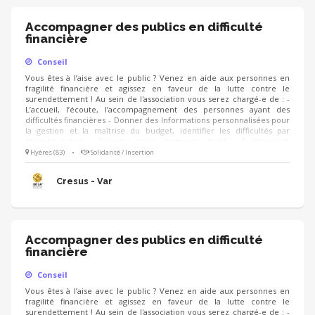
Accompagner des publics en difficulté
financière
Conseil
Vous êtes à l’aise avec le public ? Venez en aide aux personnes en
fragilité financière et agissez en faveur de la lutte contre le
surendettement ! Au sein de l'association vous serez chargé-e de : -
L’accueil, l’écoute, l’accompagnement des personnes ayant des
difficultés financières - Donner des Informations personnalisées pour
la gestion et la maîtrise du budget, identifier les difficultés par
l'écoute active - Orienter selon diagnostic établi - Expliquer la
procédure de surendettement et suivre l’établissement du dossier -
Hyères (83)
•
Solidarité / Insertion
Participer au travail collectif de l'association - Informatique de Word
et Excel, nécessaires - Formation assurée
Cresus - Var
Accompagner des publics en difficulté
financière
Conseil
Vous êtes à l’aise avec le public ? Venez en aide aux personnes en
fragilité financière et agissez en faveur de la lutte contre le
surendettement ! Au sein de l'association vous serez chargé-e de : -