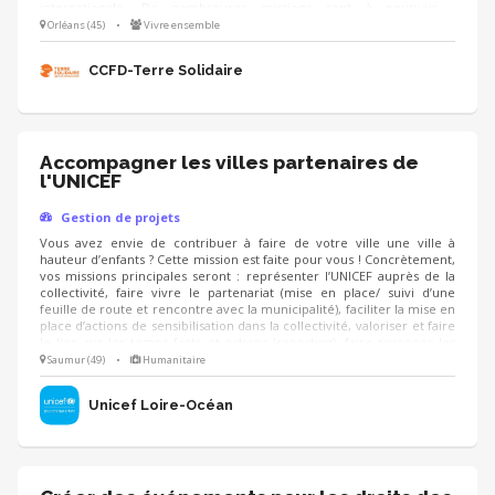
internationale. De nombreuses missions sont à pourvoir :
communication, logistique, recherche de partenaires/mécènes, etc.
Orléans (45)
•
Vivre ensemble
NB : l’édition 2027 aura lieu le dimanche 21 mars.
CCFD-Terre Solidaire
Accompagner les villes partenaires de
l'UNICEF
Gestion de projets
Vous avez envie de contribuer à faire de votre ville une ville à
hauteur d’enfants ? Cette mission est faite pour vous ! Concrètement,
vos missions principales seront : représenter l’UNICEF auprès de la
collectivité, faire vivre le partenariat (mise en place/ suivi d’une
feuille de route et rencontre avec la municipalité), faciliter la mise en
place d’actions de sensibilisation dans la collectivité, valoriser et faire
le lien sur les temps forts et actions (reporting), faire rayonner les
droits de l’enfant sur le territoire. Vous aurez la possibilité d’animer
Saumur (49)
•
Humanitaire
des formations à destination des élus et agents des collectivités
locales sur la prise en main des projets UNICEF.
Unicef Loire-Océan