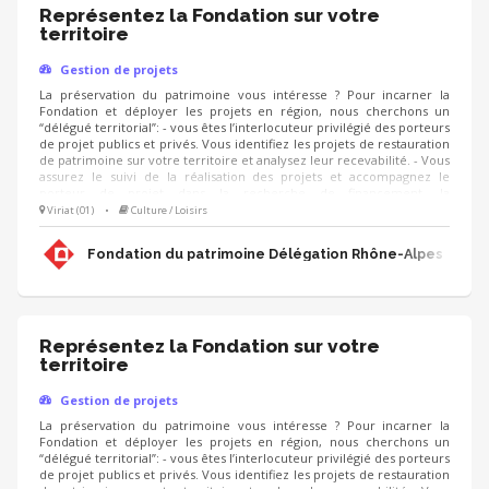
Représentez la Fondation sur votre
territoire
Gestion de projets
La préservation du patrimoine vous intéresse ? Pour incarner la
Fondation et déployer les projets en région, nous cherchons un
“délégué territorial”: - vous êtes l’interlocuteur privilégié des porteurs
de projet publics et privés. Vous identifiez les projets de restauration
de patrimoine sur votre territoire et analysez leur recevabilité. - Vous
assurez le suivi de la réalisation des projets et accompagnez le
porteur de projet dans la recherche de financement, la
communication, l'animation de sa collecte, jusqu'à la clôture du
Viriat (01)
•
Culture / Loisirs
projet. - Vous contribuez au développement des adhésions et des
ressources (mécènes, donateurs, partenariats, etc.) pour pérenniser
Fondation du patrimoine Délégation Rhône-Alpes
les actions de la Fondation.
Représentez la Fondation sur votre
territoire
Gestion de projets
La préservation du patrimoine vous intéresse ? Pour incarner la
Fondation et déployer les projets en région, nous cherchons un
“délégué territorial”: - vous êtes l’interlocuteur privilégié des porteurs
de projet publics et privés. Vous identifiez les projets de restauration