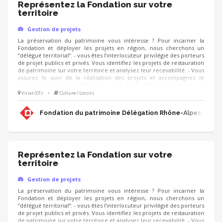
Représentez la Fondation sur votre
territoire
Gestion de projets
La préservation du patrimoine vous intéresse ? Pour incarner la
Fondation et déployer les projets en région, nous cherchons un
“délégué territorial”: - vous êtes l’interlocuteur privilégié des porteurs
de projet publics et privés. Vous identifiez les projets de restauration
de patrimoine sur votre territoire et analysez leur recevabilité. - Vous
assurez le suivi de la réalisation des projets et accompagnez le
porteur de projet dans la recherche de financement, la
communication, l'animation de sa collecte, jusqu'à la clôture du
Viriat (01)
•
Culture / Loisirs
projet. - Vous contribuez au développement des adhésions et des
ressources (mécènes, donateurs, partenariats, etc.) pour pérenniser
Fondation du patrimoine Délégation Rhône-Alpes
les actions de la Fondation.
Représentez la Fondation sur votre
territoire
Gestion de projets
La préservation du patrimoine vous intéresse ? Pour incarner la
Fondation et déployer les projets en région, nous cherchons un
“délégué territorial”: - vous êtes l’interlocuteur privilégié des porteurs
de projet publics et privés. Vous identifiez les projets de restauration
de patrimoine sur votre territoire et analysez leur recevabilité. - Vous