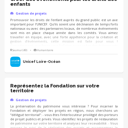
enfants
Gestion de projets
Promouvoir les droits de l’enfant auprès du grand public est un axe
important pour l’UNICEF. Qu’ils soient une déclinaison de temps forts
nationaux ou avec des partenaires locaux, de nombreux événements
sont mis en place chaque année dans les comités. Vous aimez
travailler en équipe, avec une forte appétence pour la création et
gestion d’événements, cette mission est faite pour vous !
Concrètement, que ferez-vous ? •Créer ou co-créer des événements
autour du sport, de la culture… pour faire connaitre les droits de
Saumur (49)
•
Humanitaire
l’enfant et collecter des fonds •Co-piloter l’organisation d’événements
•Décliner les grands temps forts nationaux localement
Unicef Loire-Océan
Représentez la Fondation sur votre
territoire
Gestion de projets
La préservation du patrimoine vous intéresse ? Pour incarner la
Fondation et déployer les projets en région, nous cherchons un
“délégué territorial”: - vous êtes l’interlocuteur privilégié des porteurs
de projet publics et privés. Vous identifiez les projets de restauration
de patrimoine sur votre territoire et analysez leur recevabilité. - Vous
assurez le suivi de la réalisation des projets et accompagnez le