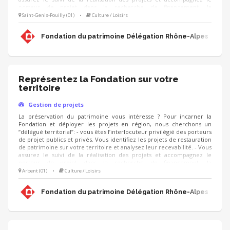
porteur de projet dans la recherche de financement, la
communication, l'animation de sa collecte, jusqu'à la clôture du
Saint-Genis-Pouilly (01)
•
Culture / Loisirs
projet. - Vous contribuez au développement des adhésions et des
ressources (mécènes, donateurs, partenariats, etc.) pour pérenniser
Fondation du patrimoine Délégation Rhône-Alpes
les actions de la Fondation.
Représentez la Fondation sur votre
territoire
Gestion de projets
La préservation du patrimoine vous intéresse ? Pour incarner la
Fondation et déployer les projets en région, nous cherchons un
“délégué territorial”: - vous êtes l’interlocuteur privilégié des porteurs
de projet publics et privés. Vous identifiez les projets de restauration
de patrimoine sur votre territoire et analysez leur recevabilité. - Vous
assurez le suivi de la réalisation des projets et accompagnez le
porteur de projet dans la recherche de financement, la
communication, l'animation de sa collecte, jusqu'à la clôture du
Arbent (01)
•
Culture / Loisirs
projet. - Vous contribuez au développement des adhésions et des
ressources (mécènes, donateurs, partenariats, etc.) pour pérenniser
Fondation du patrimoine Délégation Rhône-Alpes
les actions de la Fondation.