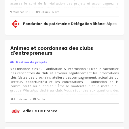
assurez le suivi de la réalisation des projets et accompagnez le
porteur de projet dans la recherche de financement, la
communication, l'animation de sa collecte, jusqu'à la clôture du
Péronnas (01)
•
Culture / Loisirs
projet. - Vous contribuez au développement des adhésions et des
ressources (mécènes, donateurs, partenariats, etc.) pour pérenniser
Fondation du patrimoine Délégation Rhône-Alpes
les actions de la Fondation.
Animez et coordonnez des clubs
d'entrepreneurs
Gestion de projets
Vos missions clés : - Planification & Information : Fixer le calendrier
des rencontres du club et envoyer régulièrement les informations
clés (dates des prochains ateliers d'accompagnement, actualités du
secteur, opportunités) et les convocations.. - Animation de la
communauté au quotidien : Être le modérateur et le moteur du
groupe WhatsApp dédié au club. Vous répondez aux questions des
entrepreneurs, lancez des discussions constructives et facilitez
l'entraide entre les membres. - Suivi et Qualité : Suivre le niveau
À distance
•
Emploi
d'engagement des membres du club, analyser les retours via des
questionnaires de satisfaction ou des bilans réguliers, et proposer de
Adie Ile De France
nouvelles thématiques de rencontres.