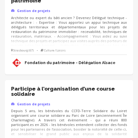
patrimoine
Gestion de projets
Architecte ou expert du bâti ancien ? Devenez Délégué technique -
architecture : - Expertise : Vous apportez un appui technique aux
délégués territoriaux et départementaux pour les projets de
restauration du patrimoine immobilier : recevabilité, techniques de
restauration, matériaux. - Accompagnement : Vous aidez au suivi
technique des projets et participez aux visites auprès des porteurs de
projets selon les besoins. - Instruction : Vous contribuez lors des
réunions et comités à l'instruction des dossiers et facilitez les
Strasbourg (67)
•
Culture / Loisirs
relations avec les partenaires (DRAC, Architectes des Bâtiments de
France, UDAP). - Sensibilisation : Vous partagez les bonnes pratiques
Fondation du patrimoine - Délégation Alsace
au sein de l'équipe régionale.
Participe à l’organisation d’une course
solidaire
Gestion de projets
Depuis 5 ans, les bénévoles du CCFD-Terre Solidaire du Loiret
organisent une course solidaire au Parc de Loire (anciennement Île
Charlemagne). A travers cet évènement - qui a réuni 800
participant.es en 2026 - les bénévoles entendent collecter des fonds
pour les partenaires de l’association, booster la notoriété de celle-ci,
et sensibiliser le grand public aux enjeux de la solidarité