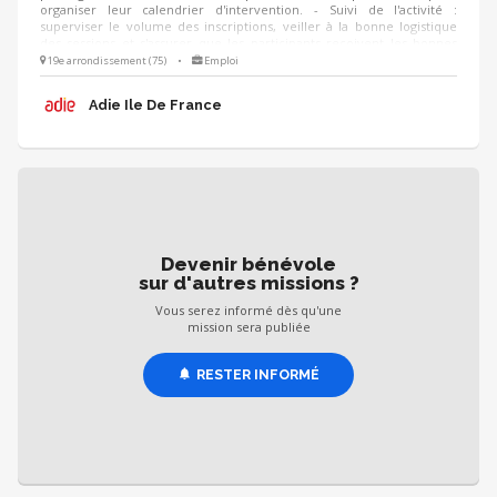
organiser leur calendrier d'intervention. - Suivi de l'activité :
superviser le volume des inscriptions, veiller à la bonne logistique
des sessions et s'assurer que les participants reçoivent les bonnes
informations. - Amélioration continue : suivre les questionnaires de
19e arrondissement (75)
•
Emploi
satisfaction des créateurs d'entreprise pour analyser les retours et
proposer des ajustements ou de nouvelles thématiques d’un
Adie Ile De France
trimestre à l’autre.
Devenir bénévole
sur d'autres missions ?
Vous serez informé dès qu'une
mission sera publiée
RESTER INFORMÉ