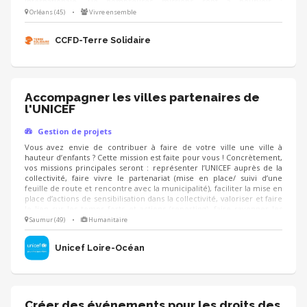
internationale. De nombreuses missions sont à pourvoir :
communication, logistique, recherche de partenaires/mécènes, etc.
Orléans (45)
•
Vivre ensemble
NB : l’édition 2027 aura lieu le dimanche 21 mars.
CCFD-Terre Solidaire
Accompagner les villes partenaires de
l'UNICEF
Gestion de projets
Vous avez envie de contribuer à faire de votre ville une ville à
hauteur d’enfants ? Cette mission est faite pour vous ! Concrètement,
vos missions principales seront : représenter l’UNICEF auprès de la
collectivité, faire vivre le partenariat (mise en place/ suivi d’une
feuille de route et rencontre avec la municipalité), faciliter la mise en
place d’actions de sensibilisation dans la collectivité, valoriser et faire
le lien sur les temps forts et actions (reporting), faire rayonner les
droits de l’enfant sur le territoire. Vous aurez la possibilité d’animer
Saumur (49)
•
Humanitaire
des formations à destination des élus et agents des collectivités
locales sur la prise en main des projets UNICEF.
Unicef Loire-Océan
Créer des événements pour les droits des