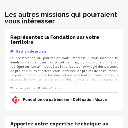
Les autres missions qui pourraient
vous intéresser
Représentez la Fondation sur votre
territoire
Gestion de projets
La préservation du patrimoine vous intéresse ? Pour incarner la
Fondation et déployer les projets en région, nous cherchons un
“délégué territorial”: - vous êtes l’interlocuteur privilégié des porteurs
de projet publics et privés. Vous identifiez les projets de restauration
de patrimoine sur votre territoire et analysez leur recevabilité. - Vous
assurez le suivi de la réalisation des projets et accompagnez le
porteur de projet dans la recherche de financement, la
communication, l'animation de sa collecte, jusqu'à la clôture du
Strasbourg (67)
•
Culture / Loisirs
projet. - Vous contribuez au développement des adhésions et des
ressources (mécènes, donateurs, partenariats, etc.) pour pérenniser
Fondation du patrimoine - Délégation Alsace
les actions de la Fondation.
Apportez votre expertise technique au