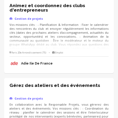
Animez et coordonnez des clubs
d'entrepreneurs
Gestion de projets
Vos missions clés : - Planification & Information : Fixer le calendrier
des rencontres du club et envoyer régulièrement les informations
clés (dates des prochains ateliers d'accompagnement, actualités du
secteur, opportunités) et les convocations.. - Animation de la
communauté au quotidien : Être le modérateur et le moteur du
groupe WhatsApp dédié au club. Vous répondez aux questions des
entrepreneurs, lancez des discussions constructives et facilitez
l'entraide entre les membres. - Suivi et Qualité : Suivre le niveau
Paris 20e Arrondissement (75)
•
Emploi
d'engagement des membres du club, analyser les retours via des
questionnaires de satisfaction ou des bilans réguliers, et proposer de
Adie Ile De France
nouvelles thématiques de rencontres.
Gérez des ateliers et des événements
Gestion de projets
En collaboration avec la Responsable Projets, vous gérerez des
ateliers et des événements. Vos missions clés : - Coordination du
réseau : planifier le calendrier des sessions et être l'interlocuteur
privilégié de nos intervenants (experts bénévoles, partenaires) pour