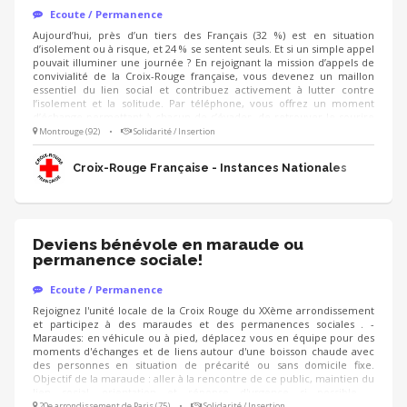
Ecoute / Permanence
Aujourd’hui, près d’un tiers des Français (32 %) est en situation
d’isolement ou à risque, et 24 % se sentent seuls. Et si un simple appel
pouvait illuminer une journée ? En rejoignant la mission d’appels de
convivialité de la Croix-Rouge française, vous devenez un maillon
essentiel du lien social et contribuez activement à lutter contre
l’isolement et la solitude. Par téléphone, vous offrez un moment
d’échange permettant à chacun de s’évader, de retrouver le sourire
et de se sentir considéré. Cette mission s’adresse à toute personne
Montrouge (92)
•
Solidarité / Insertion
qui en ressent le besoin sans distinction : personnes âgées,
personnes en situation de handicap, aidants, parents isolés, jeunes,
Croix-Rouge Française - Instances Nationales
personnes précaires, …
Deviens bénévole en maraude ou
permanence sociale!
Ecoute / Permanence
Rejoignez l'unité locale de la Croix Rouge du XXème arrondissement
et participez à des maraudes et des permanences sociales . -
Maraudes: en véhicule ou à pied, déplacez vous en équipe pour des
moments d'échanges et de liens autour d'une boisson chaude avec
des personnes en situation de précarité ou sans domicile fixe.
Objectif de la maraude : aller à la rencontre de ce public, maintien du
lien social, orientation et réponse d'urgence si possible. -
Permanences : au sein de nos locaux, accueil et orientation du public
20e arrondissement de Paris (75)
•
Solidarité / Insertion