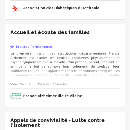
importante ? Vous contribuez directement à améliorer la qualité de
vie des patients. Vous créez du lien et offrez un soutien moral aux
Association des Diabétiques d'Occitanie
adhérents.
Accueil et écoute des familles
Ecoute / Permanence
La première mission des associations départementales France
Alzheimer est d’aider les familles éprouvées physiquement et
psychologiquement par la maladie d’un proche, parent, conjoint ou
ami dans le but de rompre leur isolement, de soulager leur
souffrance tout en leur apportant conseils et solutions pratiques. Les
permanences permettent d’accueillir les familles, écouter, orienter
et informer.
Saint-Malo (35)
•
Solidarité / Insertion
France Alzheimer Ille Et Vilaine
Appels de convivialité - Lutte contre
l'Isolement