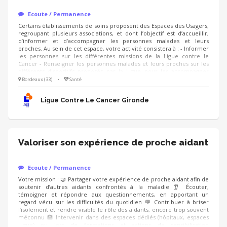
Ecoute / Permanence
Certains établissements de soins proposent des Espaces des Usagers,
regroupant plusieurs associations, et dont l’objectif est d’accueillir,
d’informer et d’accompagner les personnes malades et leurs
proches. Au sein de cet espace, votre activité consistera à : - Informer
les personnes sur les différentes missions de la Ligue contre le
Cancer - Renseigner les personnes malades et leurs proches sur les
différents dispositifs proposés par la Ligue pour les accompagner
dans leur parcours de soins Compétences: - Capacité d’écoute,
Bordeaux (33)
•
Santé
empathie - Respect de la confidentialité - Aisance orale et qualités
relationnelles - Capacité à travailler en équipe et à respecter les
Ligue Contre Le Cancer Gironde
consignes
Valoriser son expérience de proche aidant
Ecoute / Permanence
Votre mission : 🤝 Partager votre expérience de proche aidant afin de
soutenir d’autres aidants confrontés à la maladie 👂 Écouter,
témoigner et répondre aux questionnements, en apportant un
regard vécu sur les difficultés du quotidien 💬 Contribuer à briser
l’isolement et rendre visible le rôle des aidants, encore trop souvent
méconnu 🏥 Intervenir dans des espaces dédiés (hôpitaux, espaces
Ligue) ou lors de formations et actions de sensibilisation