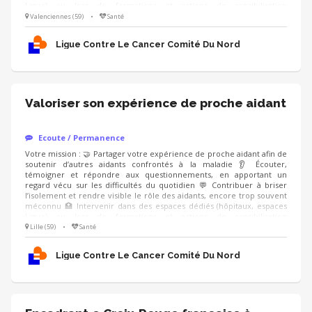
Ligue) ou lors de formations et actions de sensibilisation
(professionnels de santé, entreprises), en étant accompagné.e par un
Valenciennes (59)
•
Santé
modérateur formé Compétences : ❤️ Écoute bienveillante et
empathie 🗝️ Capacité à prendre du recul sur son vécu 🤐 Respect du
Ligue Contre Le Cancer Comité Du Nord
cadre et de la confidentialité
Valoriser son expérience de proche aidant
Ecoute / Permanence
Votre mission : 🤝 Partager votre expérience de proche aidant afin de
soutenir d’autres aidants confrontés à la maladie 👂 Écouter,
témoigner et répondre aux questionnements, en apportant un
regard vécu sur les difficultés du quotidien 💬 Contribuer à briser
l’isolement et rendre visible le rôle des aidants, encore trop souvent
méconnu 🏥 Intervenir dans des espaces dédiés (hôpitaux, espaces
Ligue) ou lors de formations et actions de sensibilisation
(professionnels de santé, entreprises), en étant accompagné.e par un
Lille (59)
•
Santé
modérateur formé Compétences : ❤️ Écoute bienveillante et
empathie 🗝️ Capacité à prendre du recul sur son vécu 🤐 Respect du
Ligue Contre Le Cancer Comité Du Nord
cadre et de la confidentialité