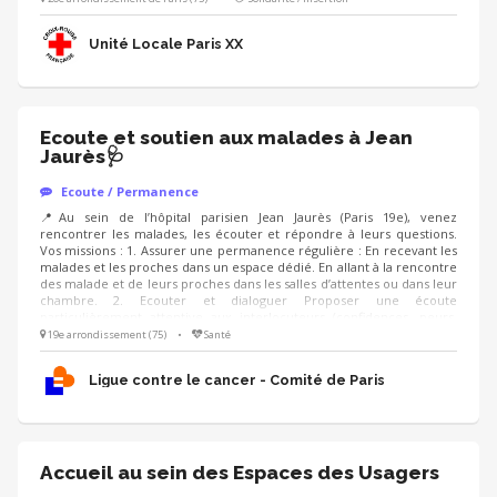
pour les accompagner dans des besoins divers (comprendre des
documents/ les orienter vers les bonnes institutions/ créer un CV.. ).
Unité Locale Paris XX
Ecoute et soutien aux malades à Jean
Jaurès🩺
Ecoute / Permanence
📍Au sein de l’hôpital parisien Jean Jaurès (Paris 19e), venez
rencontrer les malades, les écouter et répondre à leurs questions.
Vos missions : 1. Assurer une permanence régulière : En recevant les
malades et les proches dans un espace dédié. En allant à la rencontre
des malade et de leurs proches dans les salles d’attentes ou dans leur
chambre. 2. Ecouter et dialoguer Proposer une écoute
particulièrement attentive aux interlocuteurs (confidences, peurs,
inquiétudes) Informer sur les activités offertes par la Ligue Savoir
19e arrondissement (75)
•
Santé
orienter vers des personnes compétentes Savoir garder toute la
réserve nécessaire afin d’être accueilli et respecté par les équipes
Ligue contre le cancer - Comité de Paris
soignantes
Accueil au sein des Espaces des Usagers