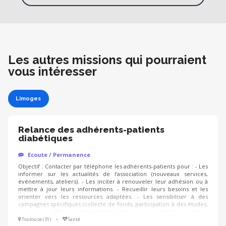
Les autres missions qui pourraient
vous intéresser
Limoges
Relance des adhérents-patients
diabétiques
Ecoute / Permanence
Objectif : Contacter par téléphone les adhérents-patients pour : - Les
informer sur les actualités de l’association (nouveaux services,
événements, ateliers). - Les inciter à renouveler leur adhésion ou à
mettre à jour leurs informations. - Recueillir leurs besoins et les
orienter vers les ressources adaptées. - Les sensibiliser à des
campagnes spécifiques (collecte de fonds, participation à des études,
etc.). - Leur offrir un moment d’échange pour recueillir leurs retours
ou répondre à leurs questions. Pourquoi cette mission est
Toulouse (31)
•
Santé