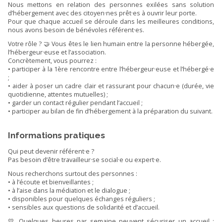
Nous mettons en relation des personnes exilées sans solution
d’hébergement avec des citoyen·nes prêt·es à ouvrir leur porte.
Pour que chaque accueil se déroule dans les meilleures conditions,
nous avons besoin de bénévoles référent·es.
Votre rôle ? 🤝 Vous êtes le lien humain entre la personne hébergée,
l’hébergeur·euse et l’association.
Concrètement, vous pourrez :
• participer à la 1ère rencontre entre l’hébergeur·euse et l’hébergé·e
;
• aider à poser un cadre clair et rassurant pour chacun·e (durée, vie
quotidienne, attentes mutuelles) ;
• garder un contact régulier pendant l’accueil ;
• participer au bilan de fin d’hébergement à la préparation du suivant.
Informations pratiques
Qui peut devenir référent·e ?
Pas besoin d’être travailleur·se social·e ou expert·e.
Nous recherchons surtout des personnes :
• à l’écoute et bienveillantes ;
• à l’aise dans la médiation et le dialogue ;
• disponibles pour quelques échanges réguliers ;
• sensibles aux questions de solidarité et d’accueil.
💛 Quelques heures par semaine peuvent sécuriser un accueil :