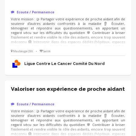
Ecoute / Permanence
Votre mission : 🤝 Partager votre expérience de proche aidant afin de
soutenir d’autres aidants confrontés à la maladie 👂 Écouter,
témoigner et répondre aux questionnements, en apportant un
regard vécu sur les difficultés du quotidien 💬 Contribuer à briser
l’isolement et rendre visible le rôle des aidants, encore trop souvent
méconnu 🏥 Intervenir dans des espaces dédiés (hôpitaux, espaces
Ligue) ou lors de formations et actions de sensibilisation
(professionnels de santé, entreprises), en étant accompagné.e par un
Maubeuge (59)
•
Santé
modérateur formé Compétences : ❤️ Écoute bienveillante et
empathie 🗝️ Capacité à prendre du recul sur son vécu 🤐 Respect du
Ligue Contre Le Cancer Comité Du Nord
cadre et de la confidentialité
Valoriser son expérience de proche aidant
Ecoute / Permanence
Votre mission : 🤝 Partager votre expérience de proche aidant afin de
soutenir d’autres aidants confrontés à la maladie 👂 Écouter,
témoigner et répondre aux questionnements, en apportant un
regard vécu sur les difficultés du quotidien 💬 Contribuer à briser
l’isolement et rendre visible le rôle des aidants, encore trop souvent
méconnu 🏥 Intervenir dans des espaces dédiés (hôpitaux, espaces