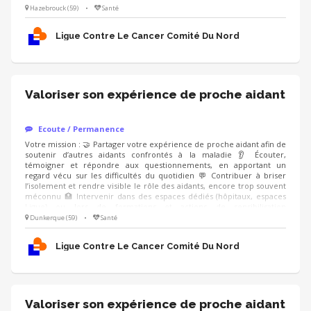
(professionnels de santé, entreprises), en étant accompagné.e par un
Hazebrouck (59)
•
Santé
modérateur formé Compétences : ❤️ Écoute bienveillante et
empathie 🗝️ Capacité à prendre du recul sur son vécu 🤐 Respect du
Ligue Contre Le Cancer Comité Du Nord
cadre et de la confidentialité
Valoriser son expérience de proche aidant
Ecoute / Permanence
Votre mission : 🤝 Partager votre expérience de proche aidant afin de
soutenir d’autres aidants confrontés à la maladie 👂 Écouter,
témoigner et répondre aux questionnements, en apportant un
regard vécu sur les difficultés du quotidien 💬 Contribuer à briser
l’isolement et rendre visible le rôle des aidants, encore trop souvent
méconnu 🏥 Intervenir dans des espaces dédiés (hôpitaux, espaces
Ligue) ou lors de formations et actions de sensibilisation
(professionnels de santé, entreprises), en étant accompagné.e par un
Dunkerque (59)
•
Santé
modérateur formé Compétences : ❤️ Écoute bienveillante et
empathie 🗝️ Capacité à prendre du recul sur son vécu 🤐 Respect du
Ligue Contre Le Cancer Comité Du Nord
cadre et de la confidentialité
Valoriser son expérience de proche aidant