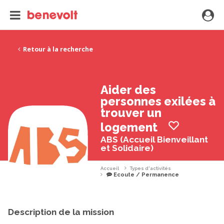
Retour à la recherche
Aider des
personnes exilées à
trouver un
logement
ABS (Accueil Bienveillant
et Solidaire)
Accueil
Types d'activités
Ecoute / Permanence
Description de la mission