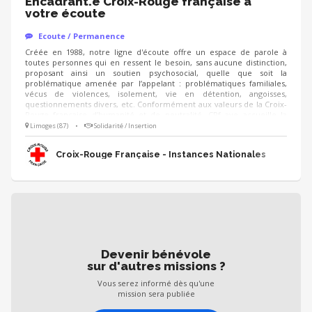
Encadrant.e Croix-Rouge française à
votre écoute
Ecoute / Permanence
Créée en 1988, notre ligne d'écoute offre un espace de parole à
toutes personnes qui en ressent le besoin, sans aucune distinction,
proposant ainsi un soutien psychosocial, quelle que soit la
problématique amenée par l’appelant : problématiques familiales,
vécus de violences, isolement, vie en détention, angoisses,
questionnements divers, etc. Conformément aux valeurs de la Croix-
Rouge française d’humanité et de neutralité, CRf ave accueille la
parole de toutes les personnes issues de la population générale mais
Limoges (87)
•
Solidarité / Insertion
aussi tous les détenus incarcérés en France. Dans ce cadre, les
bénévoles écoutent en moyenne 140 000 appels par an dont ⅓
Croix-Rouge Française - Instances Nationales
proviennent de personnes placées sous main de justice.
Devenir bénévole
sur d'autres missions ?
Vous serez informé dès qu'une
mission sera publiée