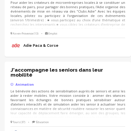
Pour aider les créateurs de microentreprises locales à se constituer un
réseau de pairs, pour partager des bonnes pratiques, l'Adie organise des
évènements de mise en réseau via des "Clubs Adie" Avec les équipes
locales, pilotez ou participez à l’organisation de ces évènements
(environ 1/trimestre) : ■ vous participez au choix d’une thématique et
recherchez les intervenants ■ vous ciblez les créateurs d’entreprise de
l’Adie et les invitez ■ vous cherchez la mise à disposition d’un lieu (chez
un partenaire, un client...) et préparez la logistique LE JOUR J, vous
Aix-en-Provence (13)
•
Emploi
pouvez co-animer les échanges, recueillir la satisfaction et les attentes
des participants pour d’autres événements
Adie Paca & Corse
J'accompagne les seniors dans leur
mobilité
Animation
Le bénévole des actions de sensibilisation auprès de seniors et ainsi les
aider à rester mobiles. Votre mission consiste à : animer des séances
favorisant les échanges de bonnes pratiques sensibiliser autour
d’ateliers interactifs et de simulation aider les senior à actualiser leurs
connaissances en matière de sécurité routière rassurer les senior quant
leur capacité de déplacement faire émerger, au sein des groupes, les
connaissances et comportements nécessaires pour la sécurité de tous
Tours (37)
•
Éducation