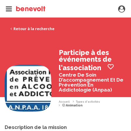
Retour à la recherche
Participe à des
événements de
l'association
Centre De Soin
D’accompagnement Et De
Prévention En
Addictologie (Anpaa)
Accueil
Types d'activités
Animation
Description de la mission