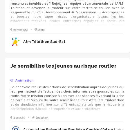
rencontres inoubliables ? Rejoignez l'équipe départementale de l'AFM-
Téléthon et devenez le moteur sur votre territoire en lien avec le
Responsable du Pôle Développement 🌟 Vos missions : • Accompagnez
et boostez notre super réseau d'organisateurs locaux (mairies,
associations motivées, écoles, entreprises engagées et particuliers
passionnés). • Partez à la recherche de nouvelles énergies ! Donnez
envie à de futurs partenaires de se lancer dans l'aventure pour faire
Menton (06)
•
Santé
grimper la collecte. • Présentez avec votre coeur les combats, les
victoires et l'univers de l'AFM-Téléthon.
Afm Téléthon Sud-Est
Je sensibilise les jeunes au risque routier
Animation
Le bénévole réalise des actions de sensibilisation auprès de jeunes qui
leur permettent d’effectuer des choix informés et responsables sur la
route. Votre mission consiste à : animer des séances favorisant la prise
de parole et l’écoute de l’autre sensibiliser autour d’ateliers d’interaction
et de simulation informer sur différents sujets tels que le risque à la
consommation d’alcool, de stupéfiants et aux distracteurs
Tours (37)
•
Éducation
Association Prévention Routière Centre-Val de Loire