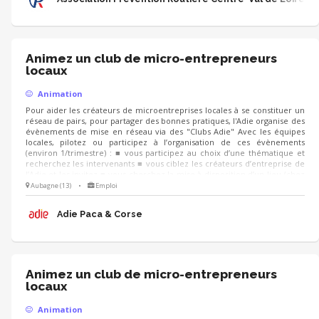
Animez un club de micro-entrepreneurs
locaux
Animation
Pour aider les créateurs de microentreprises locales à se constituer un
réseau de pairs, pour partager des bonnes pratiques, l'Adie organise des
évènements de mise en réseau via des "Clubs Adie" Avec les équipes
locales, pilotez ou participez à l’organisation de ces évènements
(environ 1/trimestre) : ■ vous participez au choix d’une thématique et
recherchez les intervenants ■ vous ciblez les créateurs d’entreprise de
l’Adie et les invitez ■ vous cherchez la mise à disposition d’un lieu (chez
un partenaire, un client...) et préparez la logistique LE JOUR J, vous
Aubagne (13)
•
Emploi
pouvez co-animer les échanges, recueillir la satisfaction et les attentes
des participants pour d’autres événements
Adie Paca & Corse
Animez un club de micro-entrepreneurs
locaux
Animation