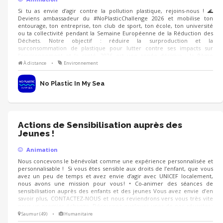
Si tu as envie d’agir contre la pollution plastique, rejoins-nous ! 🌊
Deviens ambassadeur du #NoPlasticChallenge 2026 et mobilise ton
entourage, ton entreprise, ton club de sport, ton école, ton université
ou ta collectivité pendant la Semaine Européenne de la Réduction des
Déchets. Notre objectif : réduire la surproduction et la
surconsommation de plastique pour lutter contre ses impacts sur
l’environnement et la santé. 2026 est une année décisive : la 9ème
édition du challenge mobilisera plus de 75 000 personnes, avec une
À distance
•
Environnement
campagne axée sur la santé, de nouveaux outils et de nombreux
événements de sensibilisation.
No Plastic In My Sea
Actions de Sensibilisation auprès des
Jeunes !
Animation
Nous concevons le bénévolat comme une expérience personnalisée et
personnalisable ! Si vous êtes sensible aux droits de l’enfant, que vous
avez un peu de temps et avez envie d’agir avec UNICEF localement,
nous avons une mission pour vous ! • Co-animer des séances de
sensibilisation auprès des enfants et des jeunes Vous avez envie d’en
savoir plus, CONTACTEZ-NOUS et nous reviendrons vers vous très vite
pour un premier échange. Découvrez quelques-unes de nos réussites :
Le Prix littérature jeunesse UNICEF, l'anniversaire de la CIDE le 20
Saumur (49)
•
Humanitaire
novembre, la consultation nationale..