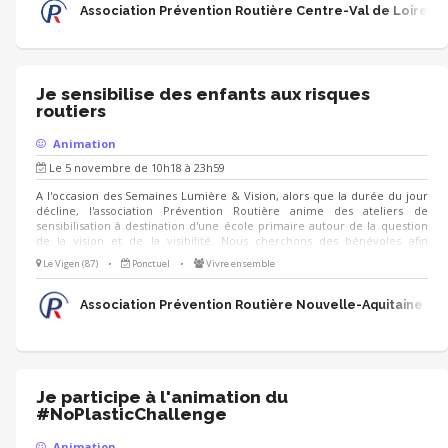
Association Prévention Routière Centre-Val de Loire
Je sensibilise des enfants aux risques
routiers
Animation
Le 5 novembre de 10h18 à 23h59
A l'occasion des Semaines Lumière & Vision, alors que la durée du jour
décline, l'association Prévention Routière anime des ateliers de
sensibilisation à destination d'une école primaire autour de la question
de la vision et de la visibilité. Nous cherchons des bénévoles afin
d'animer des ateliers ludiques et simples à prendre en main : - quiz -
Le Vigen (87)
•
Ponctuel
•
Vivre ensemble
jeux de cherche et trouve - jeux de cartes - ... Nous serons ravis de vous
accueillir à cette occasion !
Association Prévention Routière Nouvelle-Aquitaine
Je participe à l'animation du
#NoPlasticChallenge
Animation