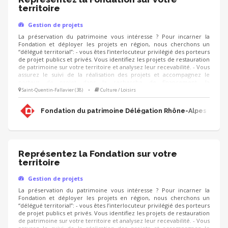
territoire
Gestion de projets
La préservation du patrimoine vous intéresse ? Pour incarner la
Fondation et déployer les projets en région, nous cherchons un
“délégué territorial”: - vous êtes l’interlocuteur privilégié des porteurs
de projet publics et privés. Vous identifiez les projets de restauration
de patrimoine sur votre territoire et analysez leur recevabilité. - Vous
assurez le suivi de la réalisation des projets et accompagnez le
porteur de projet dans la recherche de financement, la
communication, l'animation de sa collecte, jusqu'à la clôture du
Saint-Quentin-Fallavier (38)
•
Culture / Loisirs
projet. - Vous contribuez au développement des adhésions et des
ressources (mécènes, donateurs, partenariats, etc.) pour pérenniser
Fondation du patrimoine Délégation Rhône-Alpes
les actions de la Fondation.
Représentez la Fondation sur votre
territoire
Gestion de projets
La préservation du patrimoine vous intéresse ? Pour incarner la
Fondation et déployer les projets en région, nous cherchons un
“délégué territorial”: - vous êtes l’interlocuteur privilégié des porteurs
de projet publics et privés. Vous identifiez les projets de restauration
de patrimoine sur votre territoire et analysez leur recevabilité. - Vous