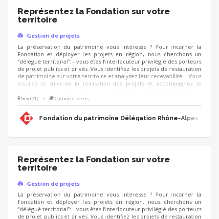
Représentez la Fondation sur votre
territoire
Gestion de projets
La préservation du patrimoine vous intéresse ? Pour incarner la
Fondation et déployer les projets en région, nous cherchons un
“délégué territorial”: - vous êtes l’interlocuteur privilégié des porteurs
de projet publics et privés. Vous identifiez les projets de restauration
de patrimoine sur votre territoire et analysez leur recevabilité. - Vous
assurez le suivi de la réalisation des projets et accompagnez le
porteur de projet dans la recherche de financement, la
communication, l'animation de sa collecte, jusqu'à la clôture du
Gex (01)
•
Culture / Loisirs
projet. - Vous contribuez au développement des adhésions et des
ressources (mécènes, donateurs, partenariats, etc.) pour pérenniser
Fondation du patrimoine Délégation Rhône-Alpes
les actions de la Fondation.
Représentez la Fondation sur votre
territoire
Gestion de projets
La préservation du patrimoine vous intéresse ? Pour incarner la
Fondation et déployer les projets en région, nous cherchons un
“délégué territorial”: - vous êtes l’interlocuteur privilégié des porteurs
de projet publics et privés. Vous identifiez les projets de restauration