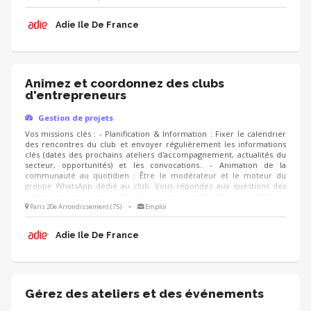
d'engagement des membres du club, analyser les retours via des
questionnaires de satisfaction ou des bilans réguliers, et proposer de
Adie Ile De France
nouvelles thématiques de rencontres.
Animez et coordonnez des clubs
d'entrepreneurs
Gestion de projets
Vos missions clés : - Planification & Information : Fixer le calendrier
des rencontres du club et envoyer régulièrement les informations
clés (dates des prochains ateliers d'accompagnement, actualités du
secteur, opportunités) et les convocations.. - Animation de la
communauté au quotidien : Être le modérateur et le moteur du
groupe WhatsApp dédié au club. Vous répondez aux questions des
entrepreneurs, lancez des discussions constructives et facilitez
l'entraide entre les membres. - Suivi et Qualité : Suivre le niveau
Paris 20e Arrondissement (75)
•
Emploi
d'engagement des membres du club, analyser les retours via des
questionnaires de satisfaction ou des bilans réguliers, et proposer de
Adie Ile De France
nouvelles thématiques de rencontres.
Gérez des ateliers et des événements