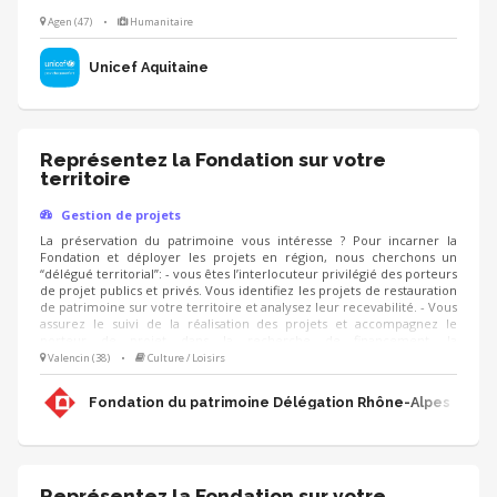
Agen (47)
•
Humanitaire
Unicef Aquitaine
Représentez la Fondation sur votre
territoire
Gestion de projets
La préservation du patrimoine vous intéresse ? Pour incarner la
Fondation et déployer les projets en région, nous cherchons un
“délégué territorial”: - vous êtes l’interlocuteur privilégié des porteurs
de projet publics et privés. Vous identifiez les projets de restauration
de patrimoine sur votre territoire et analysez leur recevabilité. - Vous
assurez le suivi de la réalisation des projets et accompagnez le
porteur de projet dans la recherche de financement, la
communication, l'animation de sa collecte, jusqu'à la clôture du
Valencin (38)
•
Culture / Loisirs
projet. - Vous contribuez au développement des adhésions et des
ressources (mécènes, donateurs, partenariats, etc.) pour pérenniser
Fondation du patrimoine Délégation Rhône-Alpes
les actions de la Fondation.
Représentez la Fondation sur votre