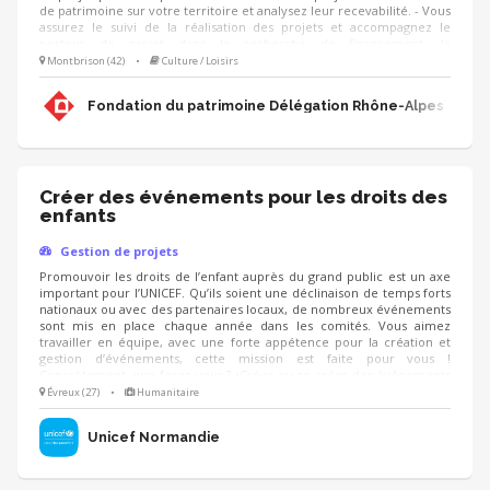
de patrimoine sur votre territoire et analysez leur recevabilité. - Vous
assurez le suivi de la réalisation des projets et accompagnez le
porteur de projet dans la recherche de financement, la
communication, l'animation de sa collecte, jusqu'à la clôture du
Montbrison (42)
•
Culture / Loisirs
projet. - Vous contribuez au développement des adhésions et des
ressources (mécènes, donateurs, partenariats, etc.) pour pérenniser
Fondation du patrimoine Délégation Rhône-Alpes
les actions de la Fondation.
Créer des événements pour les droits des
enfants
Gestion de projets
Promouvoir les droits de l’enfant auprès du grand public est un axe
important pour l’UNICEF. Qu’ils soient une déclinaison de temps forts
nationaux ou avec des partenaires locaux, de nombreux événements
sont mis en place chaque année dans les comités. Vous aimez
travailler en équipe, avec une forte appétence pour la création et
gestion d’événements, cette mission est faite pour vous !
Concrètement, que ferez-vous ? •Créer ou co-créer des événements
autour du sport, de la culture… pour faire connaitre les droits de
Évreux (27)
•
Humanitaire
l’enfant et collecter des fonds •Co-piloter l’organisation d’événements
•Décliner les grands temps forts nationaux localement
Unicef Normandie