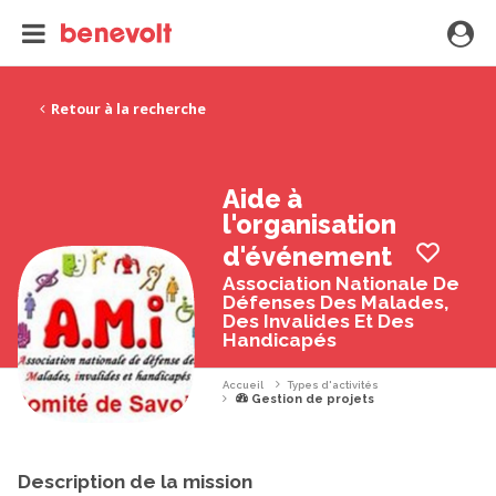
Retour à la recherche
Aide à
l'organisation
d'événement
Association Nationale De
Défenses Des Malades,
Des Invalides Et Des
Handicapés
Accueil
Types d'activités
Gestion de projets
Description de la mission