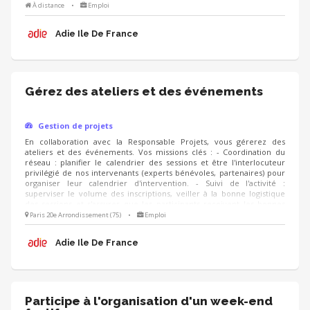
informations. - Amélioration continue : suivre les questionnaires de
À distance
•
Emploi
satisfaction des créateurs d'entreprise pour analyser les retours et
proposer des ajustements ou de nouvelles thématiques d’un
Adie Ile De France
trimestre à l’autre.
Gérez des ateliers et des événements
Gestion de projets
En collaboration avec la Responsable Projets, vous gérerez des
ateliers et des événements. Vos missions clés : - Coordination du
réseau : planifier le calendrier des sessions et être l'interlocuteur
privilégié de nos intervenants (experts bénévoles, partenaires) pour
organiser leur calendrier d'intervention. - Suivi de l'activité :
superviser le volume des inscriptions, veiller à la bonne logistique
des sessions et s'assurer que les participants reçoivent les bonnes
informations. - Amélioration continue : suivre les questionnaires de
Paris 20e Arrondissement (75)
•
Emploi
satisfaction des créateurs d'entreprise pour analyser les retours et
proposer des ajustements ou de nouvelles thématiques d’un
Adie Ile De France
trimestre à l’autre.
Participe à l'organisation d'un week-end