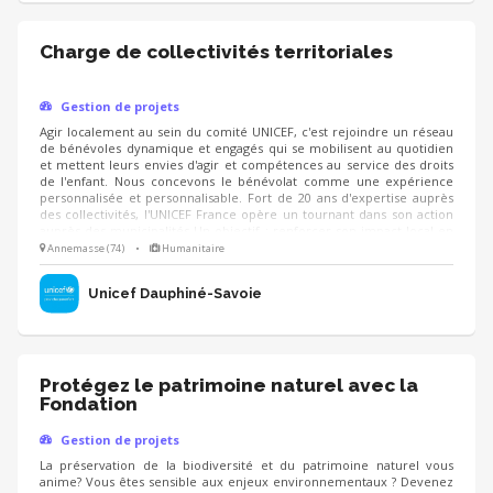
Charge de collectivités territoriales
Gestion de projets
Agir localement au sein du comité UNICEF, c'est rejoindre un réseau
de bénévoles dynamique et engagés qui se mobilisent au quotidien
et mettent leurs envies d'agir et compétences au service des droits
de l'enfant. Nous concevons le bénévolat comme une expérience
personnalisée et personnalisable. Fort de 20 ans d'expertise auprès
des collectivités, l'UNICEF France opère un tournant dans son action
auprès des municipalités Un objectif : renforcer son impact local en
faveur des droits de l'enfant à travers 2 réseaux : Ville amie des
Annemasse (74)
•
Humanitaire
enfants et territoire d'enfance. Vous avez envie de de contribuer à
faire de votre ville une ville à hauteur d'enfants ? Cette mission est
Unicef Dauphiné-Savoie
faite pour vous !
Protégez le patrimoine naturel avec la
Fondation
Gestion de projets
La préservation de la biodiversité et du patrimoine naturel vous
anime? Vous êtes sensible aux enjeux environnementaux ? Devenez