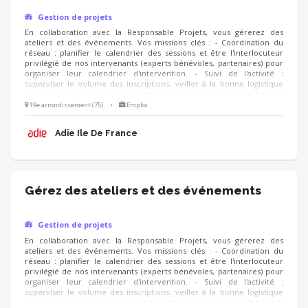
Gestion de projets
En collaboration avec la Responsable Projets, vous gérerez des
ateliers et des événements. Vos missions clés : - Coordination du
réseau : planifier le calendrier des sessions et être l'interlocuteur
privilégié de nos intervenants (experts bénévoles, partenaires) pour
organiser leur calendrier d'intervention. - Suivi de l'activité :
superviser le volume des inscriptions, veiller à la bonne logistique
des sessions et s'assurer que les participants reçoivent les bonnes
informations. - Amélioration continue : suivre les questionnaires de
19e arrondissement (75)
•
Emploi
satisfaction des créateurs d'entreprise pour analyser les retours et
proposer des ajustements ou de nouvelles thématiques d’un
Adie Ile De France
trimestre à l’autre.
Gérez des ateliers et des événements
Gestion de projets
En collaboration avec la Responsable Projets, vous gérerez des
ateliers et des événements. Vos missions clés : - Coordination du
réseau : planifier le calendrier des sessions et être l'interlocuteur
privilégié de nos intervenants (experts bénévoles, partenaires) pour
organiser leur calendrier d'intervention. - Suivi de l'activité :
superviser le volume des inscriptions, veiller à la bonne logistique
des sessions et s'assurer que les participants reçoivent les bonnes