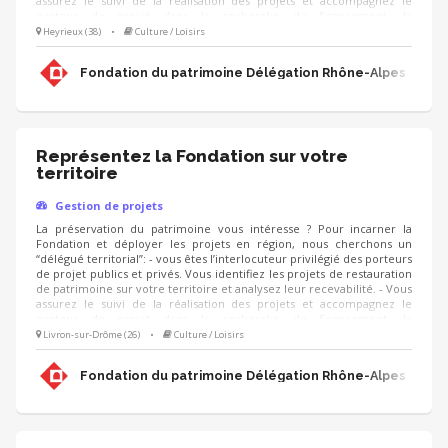
assurez le suivi de la réalisation des projets et accompagnez le
porteur de projet dans la recherche de financement, la
communication, l'animation de sa collecte, jusqu'à la clôture du
Heyrieux (38)
•
Culture / Loisirs
projet. - Vous contribuez au développement des adhésions et des
ressources (mécènes, donateurs, partenariats, etc.) pour pérenniser
Fondation du patrimoine Délégation Rhône-Alpes
les actions de la Fondation.
Représentez la Fondation sur votre
territoire
Gestion de projets
La préservation du patrimoine vous intéresse ? Pour incarner la
Fondation et déployer les projets en région, nous cherchons un
“délégué territorial”: - vous êtes l’interlocuteur privilégié des porteurs
de projet publics et privés. Vous identifiez les projets de restauration
de patrimoine sur votre territoire et analysez leur recevabilité. - Vous
assurez le suivi de la réalisation des projets et accompagnez le
porteur de projet dans la recherche de financement, la
communication, l'animation de sa collecte, jusqu'à la clôture du
Livron-sur-Drôme (26)
•
Culture / Loisirs
projet. - Vous contribuez au développement des adhésions et des
ressources (mécènes, donateurs, partenariats, etc.) pour pérenniser
Fondation du patrimoine Délégation Rhône-Alpes
les actions de la Fondation.