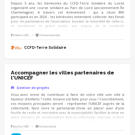
Depuis 5 ans, les bénévoles du CCFD-Terre Solidaire du Loiret
organisent une course solidaire au Parc de Loire (anciennement Île
Charlemagne). A travers cet évènement - qui a réuni 800
participant.es en 2026 - les bénévoles entendent collecter des fonds
pour les partenaires de l’association, booster la notoriété de celle-ci,
et sensibiliser le grand public aux enjeux de la solidarité
internationale. De nombreuses missions sont à pourvoir :
communication, logistique, recherche de partenaires/mécènes, etc.
Orléans (45)
•
Vivre ensemble
NB : l’édition 2027 aura lieu le dimanche 21 mars.
CCFD-Terre Solidaire
Accompagner les villes partenaires de
l'UNICEF
Gestion de projets
Vous avez envie de contribuer à faire de votre ville une ville à
hauteur d’enfants ? Cette mission est faite pour vous ! Concrètement,
vos missions principales seront : représenter l’UNICEF auprès de la
collectivité, faire vivre le partenariat (mise en place/ suivi d’une
feuille de route et rencontre avec la municipalité), faciliter la mise en
place d’actions de sensibilisation dans la collectivité, valoriser et faire
le lien sur les temps forts et actions (reporting), faire rayonner les
droits de l’enfant sur le territoire. Vous aurez la possibilité d’animer
Saumur (49)
•
Humanitaire
des formations à destination des élus et agents des collectivités