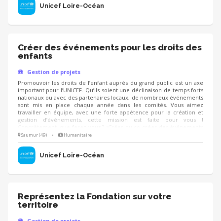
locales sur la prise en main des projets UNICEF.
Unicef Loire-Océan
Créer des événements pour les droits des
enfants
Gestion de projets
Promouvoir les droits de l’enfant auprès du grand public est un axe
important pour l’UNICEF. Qu’ils soient une déclinaison de temps forts
nationaux ou avec des partenaires locaux, de nombreux événements
sont mis en place chaque année dans les comités. Vous aimez
travailler en équipe, avec une forte appétence pour la création et
gestion d’événements, cette mission est faite pour vous !
Concrètement, que ferez-vous ? •Créer ou co-créer des événements
autour du sport, de la culture… pour faire connaitre les droits de
Saumur (49)
•
Humanitaire
l’enfant et collecter des fonds •Co-piloter l’organisation d’événements
•Décliner les grands temps forts nationaux localement
Unicef Loire-Océan
Représentez la Fondation sur votre
territoire
Gestion de projets