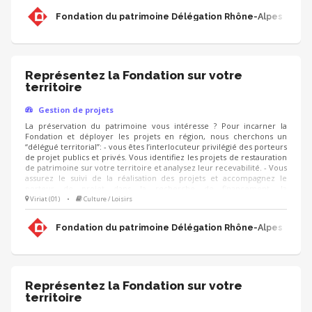
ressources (mécènes, donateurs, partenariats, etc.) pour pérenniser
Fondation du patrimoine Délégation Rhône-Alpes
les actions de la Fondation.
Représentez la Fondation sur votre
territoire
Gestion de projets
La préservation du patrimoine vous intéresse ? Pour incarner la
Fondation et déployer les projets en région, nous cherchons un
“délégué territorial”: - vous êtes l’interlocuteur privilégié des porteurs
de projet publics et privés. Vous identifiez les projets de restauration
de patrimoine sur votre territoire et analysez leur recevabilité. - Vous
assurez le suivi de la réalisation des projets et accompagnez le
porteur de projet dans la recherche de financement, la
communication, l'animation de sa collecte, jusqu'à la clôture du
Viriat (01)
•
Culture / Loisirs
projet. - Vous contribuez au développement des adhésions et des
ressources (mécènes, donateurs, partenariats, etc.) pour pérenniser
Fondation du patrimoine Délégation Rhône-Alpes
les actions de la Fondation.
Représentez la Fondation sur votre
territoire