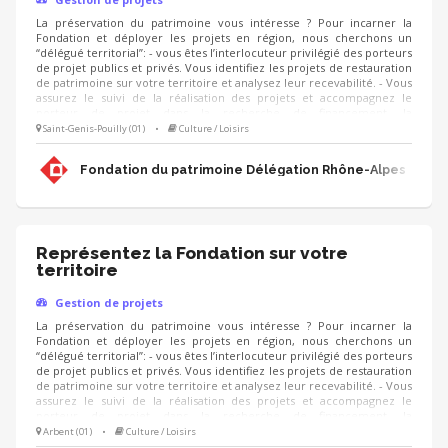
La préservation du patrimoine vous intéresse ? Pour incarner la
Fondation et déployer les projets en région, nous cherchons un
“délégué territorial”: - vous êtes l’interlocuteur privilégié des porteurs
de projet publics et privés. Vous identifiez les projets de restauration
de patrimoine sur votre territoire et analysez leur recevabilité. - Vous
assurez le suivi de la réalisation des projets et accompagnez le
porteur de projet dans la recherche de financement, la
communication, l'animation de sa collecte, jusqu'à la clôture du
Saint-Genis-Pouilly (01)
•
Culture / Loisirs
projet. - Vous contribuez au développement des adhésions et des
ressources (mécènes, donateurs, partenariats, etc.) pour pérenniser
Fondation du patrimoine Délégation Rhône-Alpes
les actions de la Fondation.
Représentez la Fondation sur votre
territoire
Gestion de projets
La préservation du patrimoine vous intéresse ? Pour incarner la
Fondation et déployer les projets en région, nous cherchons un
“délégué territorial”: - vous êtes l’interlocuteur privilégié des porteurs
de projet publics et privés. Vous identifiez les projets de restauration
de patrimoine sur votre territoire et analysez leur recevabilité. - Vous
assurez le suivi de la réalisation des projets et accompagnez le
porteur de projet dans la recherche de financement, la
communication, l'animation de sa collecte, jusqu'à la clôture du
Arbent (01)
•
Culture / Loisirs
projet. - Vous contribuez au développement des adhésions et des