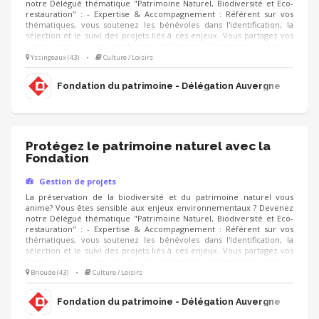
notre Délégué thématique "Patrimoine Naturel, Biodiversité et Eco-
restauration" : - Expertise & Accompagnement : Référent sur vos
thématiques, vous soutenez les bénévoles dans l'identification, la
sélection et le suivi des projets liés à ces enjeux. Vous partagez vos
bonnes pratiques au sein de votre délégation - Animation de réseau :
vous développez des partenariats clés avec les acteurs du territoire
Yssingeaux (43)
•
Culture / Loisirs
(collectivités, parcs, associations) - Développement : Vous êtes
moteur dans la recherche de financements et de mécénats pour
Fondation du patrimoine - Délégation Auvergne
donner vie aux projets
Protégez le patrimoine naturel avec la
Fondation
Gestion de projets
La préservation de la biodiversité et du patrimoine naturel vous
anime? Vous êtes sensible aux enjeux environnementaux ? Devenez
notre Délégué thématique "Patrimoine Naturel, Biodiversité et Eco-
restauration" : - Expertise & Accompagnement : Référent sur vos
thématiques, vous soutenez les bénévoles dans l'identification, la
sélection et le suivi des projets liés à ces enjeux. Vous partagez vos
bonnes pratiques au sein de votre délégation - Animation de réseau :
vous développez des partenariats clés avec les acteurs du territoire
Brioude (43)
•
Culture / Loisirs
(collectivités, parcs, associations) - Développement : Vous êtes
moteur dans la recherche de financements et de mécénats pour
Fondation du patrimoine - Délégation Auvergne
donner vie aux projets