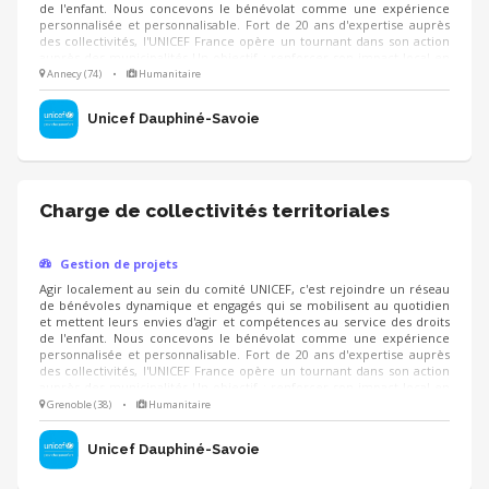
de l'enfant. Nous concevons le bénévolat comme une expérience
personnalisée et personnalisable. Fort de 20 ans d'expertise auprès
des collectivités, l'UNICEF France opère un tournant dans son action
auprès des municipalités Un objectif : renforcer son impact local en
faveur des droits de l'enfant à travers 2 réseaux : Ville amie des
Annecy (74)
•
Humanitaire
enfants et territoire d'enfance. Vous avez envie de de contribuer à
faire de votre ville une ville à hauteur d'enfants ? Cette mission est
Unicef Dauphiné-Savoie
faite pour vous !
Charge de collectivités territoriales
Gestion de projets
Agir localement au sein du comité UNICEF, c'est rejoindre un réseau
de bénévoles dynamique et engagés qui se mobilisent au quotidien
et mettent leurs envies d'agir et compétences au service des droits
de l'enfant. Nous concevons le bénévolat comme une expérience
personnalisée et personnalisable. Fort de 20 ans d'expertise auprès
des collectivités, l'UNICEF France opère un tournant dans son action
auprès des municipalités Un objectif : renforcer son impact local en
faveur des droits de l'enfant à travers 2 réseaux : Ville amie des
Grenoble (38)
•
Humanitaire
enfants et territoire d'enfance. Vous avez envie de de contribuer à
faire de votre ville une ville à hauteur d'enfants ? Cette mission est
Unicef Dauphiné-Savoie
faite pour vous !