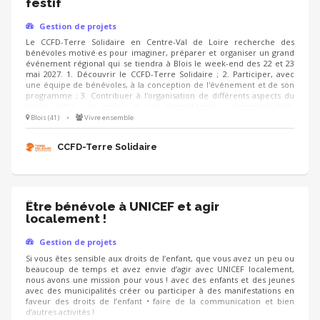
festif
Gestion de projets
Le CCFD-Terre Solidaire en Centre-Val de Loire recherche des
bénévoles motivé·es pour imaginer, préparer et organiser un grand
événement régional qui se tiendra à Blois le week-end des 22 et 23
mai 2027. 1. Découvrir le CCFD-Terre Solidaire ; 2. Participer, avec
une équipe de bénévoles, à la conception de l'événement et de son
programme ; 3. Contribuer à l'organisation de différents aspects du
projet selon vos envies et vos compétences : communication,
logistique, accueil, partenariats, animation, restauration, coordination
Blois (41)
•
Vivre ensemble
des bénévoles, programmation du bal folk, etc. ; 4. Participer à la
mise en œuvre de l'événement à Blois fin mai ou début juin 2027 ; 5.
CCFD-Terre Solidaire
Contribuer au bilan.
Être bénévole à UNICEF et agir
localement !
Gestion de projets
Si vous êtes sensible aux droits de l’enfant, que vous avez un peu ou
beaucoup de temps et avez envie d’agir avec UNICEF localement,
nous avons une mission pour vous ! avec des enfants et des jeunes
avec des municipalités créer ou participer à des manifestations en
faveur des droits de l’enfant • faire de la communication et bien
d’autres activités !