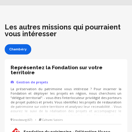
Les autres missions qui pourraient
vous intéresser
Chambéry
Représentez la Fondation sur votre
territoire
Gestion de projets
La préservation du patrimoine vous intéresse ? Pour incarner la
Fondation et déployer les projets en région, nous cherchons un
“délégué territorial”: - vous êtes l’interlocuteur privilégié des porteurs
de projet publics et privés. Vous identifiez les projets de restauration
de patrimoine sur votre territoire et analysez leur recevabilité. - Vous
assurez le suivi de la réalisation des projets et accompagnez le
porteur de projet dans la recherche de financement, la
communication, l'animation de sa collecte, jusqu'à la clôture du
Strasbourg (67)
•
Culture / Loisirs
projet. - Vous contribuez au développement des adhésions et des
ressources (mécènes, donateurs, partenariats, etc.) pour pérenniser
Fondation du patrimoine - Délégation Alsace