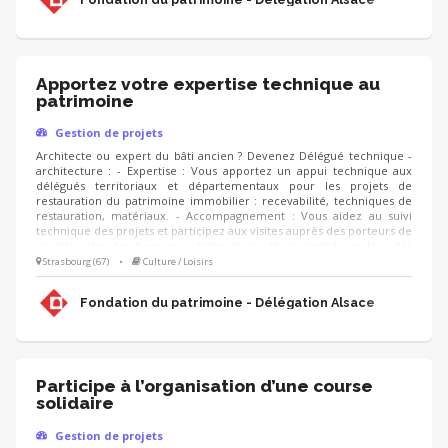
les actions de la Fondation.
Apportez votre expertise technique au
patrimoine
Gestion de projets
Architecte ou expert du bâti ancien ? Devenez Délégué technique -
architecture : - Expertise : Vous apportez un appui technique aux
délégués territoriaux et départementaux pour les projets de
restauration du patrimoine immobilier : recevabilité, techniques de
restauration, matériaux. - Accompagnement : Vous aidez au suivi
technique des projets et participez aux visites auprès des porteurs de
projets selon les besoins. - Instruction : Vous contribuez lors des
réunions et comités à l'instruction des dossiers et facilitez les
Strasbourg (67)
•
Culture / Loisirs
relations avec les partenaires (DRAC, Architectes des Bâtiments de
France, UDAP). - Sensibilisation : Vous partagez les bonnes pratiques
Fondation du patrimoine - Délégation Alsace
au sein de l'équipe régionale.
Participe à l’organisation d’une course
solidaire
Gestion de projets