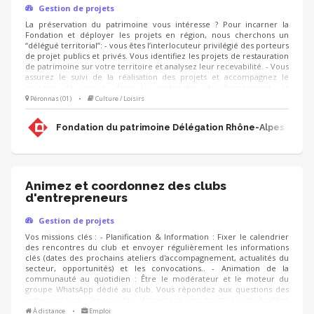
Gestion de projets
La préservation du patrimoine vous intéresse ? Pour incarner la
Fondation et déployer les projets en région, nous cherchons un
“délégué territorial”: - vous êtes l’interlocuteur privilégié des porteurs
de projet publics et privés. Vous identifiez les projets de restauration
de patrimoine sur votre territoire et analysez leur recevabilité. - Vous
assurez le suivi de la réalisation des projets et accompagnez le
porteur de projet dans la recherche de financement, la
communication, l'animation de sa collecte, jusqu'à la clôture du
Péronnas (01)
•
Culture / Loisirs
projet. - Vous contribuez au développement des adhésions et des
ressources (mécènes, donateurs, partenariats, etc.) pour pérenniser
Fondation du patrimoine Délégation Rhône-Alpes
les actions de la Fondation.
Animez et coordonnez des clubs
d'entrepreneurs
Gestion de projets
Vos missions clés : - Planification & Information : Fixer le calendrier
des rencontres du club et envoyer régulièrement les informations
clés (dates des prochains ateliers d'accompagnement, actualités du
secteur, opportunités) et les convocations.. - Animation de la
communauté au quotidien : Être le modérateur et le moteur du
groupe WhatsApp dédié au club. Vous répondez aux questions des
entrepreneurs, lancez des discussions constructives et facilitez
l'entraide entre les membres. - Suivi et Qualité : Suivre le niveau
À distance
•
Emploi