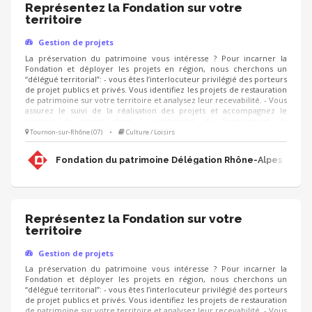
Représentez la Fondation sur votre
territoire
Gestion de projets
La préservation du patrimoine vous intéresse ? Pour incarner la
Fondation et déployer les projets en région, nous cherchons un
“délégué territorial”: - vous êtes l’interlocuteur privilégié des porteurs
de projet publics et privés. Vous identifiez les projets de restauration
de patrimoine sur votre territoire et analysez leur recevabilité. - Vous
assurez le suivi de la réalisation des projets et accompagnez le
porteur de projet dans la recherche de financement, la
communication, l'animation de sa collecte, jusqu'à la clôture du
Tournon-sur-Rhône (07)
•
Culture / Loisirs
projet. - Vous contribuez au développement des adhésions et des
ressources (mécènes, donateurs, partenariats, etc.) pour pérenniser
Fondation du patrimoine Délégation Rhône-Alpes
les actions de la Fondation.
Représentez la Fondation sur votre
territoire
Gestion de projets
La préservation du patrimoine vous intéresse ? Pour incarner la
Fondation et déployer les projets en région, nous cherchons un
“délégué territorial”: - vous êtes l’interlocuteur privilégié des porteurs
de projet publics et privés. Vous identifiez les projets de restauration
de patrimoine sur votre territoire et analysez leur recevabilité. - Vous