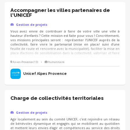
Accompagner les villes partenaires de
l'UNICEF
Gestion de projets
Vous avez envie de contribuer à faire de votre ville une ville à
hauteur d’enfants ? Cette mission est faite pour vous ! Concrètement,
vos missions principales seront : représenter l’UNICEF auprès de la
collectivité, faire vivre le partenariat (mise en place/ suivi d’une
feuille de route et rencontre avec la municipalité), faciliter la mise en
place d’actions de sensibilisation dans la collectivité, valoriser et faire
le lien sur les temps forts et actions (reporting), faire rayonner les
droits de l’enfant sur le territoire. Vous aurez la possibilité d’animer
Aix-en-Provence (13)
•
Humanitaire
des formations à destination des élus et agents des collectivités
locales sur la prise en main des projets UNICEF.
Unicef Alpes Provence
Charge de collectivités territoriales
Gestion de projets
Agir localement au sein du comité UNICEF, c'est rejoindre un réseau
de bénévoles dynamique et engagés qui se mobilisent au quotidien
et mettent leurs envies d'agir et compétences au service des droits