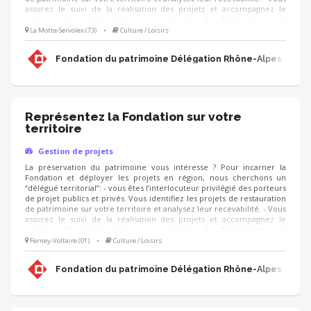
assurez le suivi de la réalisation des projets et accompagnez le
porteur de projet dans la recherche de financement, la
communication, l'animation de sa collecte, jusqu'à la clôture du
La Motte-Servolex (73)
•
Culture / Loisirs
projet. - Vous contribuez au développement des adhésions et des
ressources (mécènes, donateurs, partenariats, etc.) pour pérenniser
Fondation du patrimoine Délégation Rhône-Alpes
les actions de la Fondation.
Représentez la Fondation sur votre
territoire
Gestion de projets
La préservation du patrimoine vous intéresse ? Pour incarner la
Fondation et déployer les projets en région, nous cherchons un
“délégué territorial”: - vous êtes l’interlocuteur privilégié des porteurs
de projet publics et privés. Vous identifiez les projets de restauration
de patrimoine sur votre territoire et analysez leur recevabilité. - Vous
assurez le suivi de la réalisation des projets et accompagnez le
porteur de projet dans la recherche de financement, la
communication, l'animation de sa collecte, jusqu'à la clôture du
Ferney-Voltaire (01)
•
Culture / Loisirs
projet. - Vous contribuez au développement des adhésions et des
ressources (mécènes, donateurs, partenariats, etc.) pour pérenniser
Fondation du patrimoine Délégation Rhône-Alpes
les actions de la Fondation.