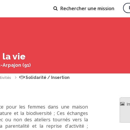
Rechercher
une mission
 la vie
-Arpajon (91)
Solidarité / Insertion
tivités
urce pour les femmes dans une maison
ature et la biodiversité ; Ces échanges
c ou non des ateliers tournés vers la
 la parentalité et la reprise d'activité ;