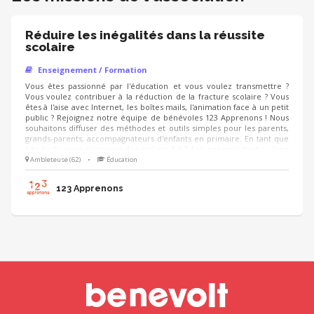
Réduire les inégalités dans la réussite
scolaire
Enseignement / Formation
Vous êtes passionné par l'éducation et vous voulez transmettre ?
Vous voulez contribuer à la réduction de la fracture scolaire ? Vous
êtes à l'aise avec Internet, les boîtes mails, l'animation face à un petit
public ? Rejoignez notre équipe de bénévoles 123 Apprenons ! Nous
souhaitons diffuser des méthodes et outils simples pour les parents,
grands-parents, accompagnateurs d'enfants en primaire. En tant que
bénévole, vous animerez des ateliers 1 à 2 fois par mois tout au long
de l'année scolaire. Pour vous préparer à les animer, nous vous
Ambleteuse (62)
•
Éducation
proposons un webinaire (en direct et en replay) et un « pack
animation » contenant les éléments de la présentation, une vidéo et
123 Apprenons
les outils d'animation.